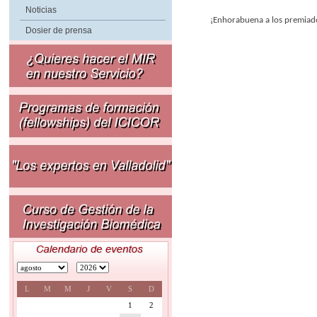
Noticias
¡Enhorabuena a los premiad
Dosier de prensa
L
M
M
J
V
S
D
1
2