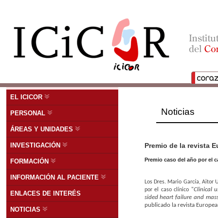
EL ICICOR
Noticias
PERSONAL
ÁREAS Y UNIDADES
INVESTIGACIÓN
Premio de la revista 
Premio caso del año por el c
FORMACIÓN
INFORMACIÓN AL PACIENTE
Los Dres. Mario García, Aitor
Clinical 
por el caso clínico "
ENLACES DE INTERÉS
sided heart failure and massi
publicado la revista Europe
NOTICIAS