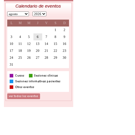
L
M
M
J
V
S
D
1
2
3
4
5
6
7
8
9
10
11
12
13
14
15
16
17
18
19
20
21
22
23
24
25
26
27
28
29
30
31