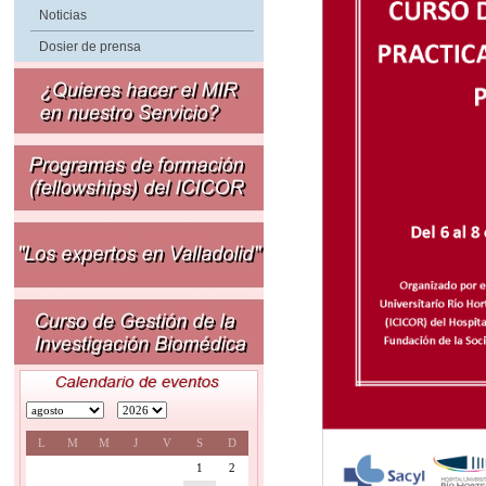
Noticias
Dosier de prensa
L
M
M
J
V
S
D
1
2