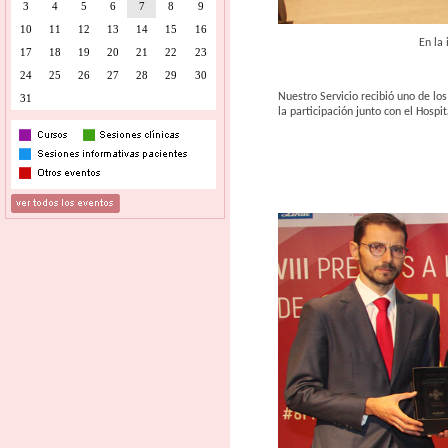
3
4
5
6
7
8
9
10
11
12
13
14
15
16
En la imagen aparecen 
17
18
19
20
21
22
23
24
25
26
27
28
29
30
Nuestro Servicio recibió uno de lo
31
la participación junto con el Hosp