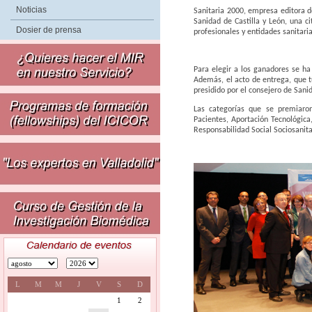
Noticias
Sanitaria 2000, empresa editora d
Sanidad de Castilla y León, una c
Dosier de prensa
profesionales y entidades sanitari
Para elegir a los ganadores se ha
Además, el acto de entrega, que t
presidido por el consejero de Sani
Las categorías que se premiaron
Pacientes, Aportación Tecnológica,
Responsabilidad Social Sociosanitar
L
M
M
J
V
S
D
1
2