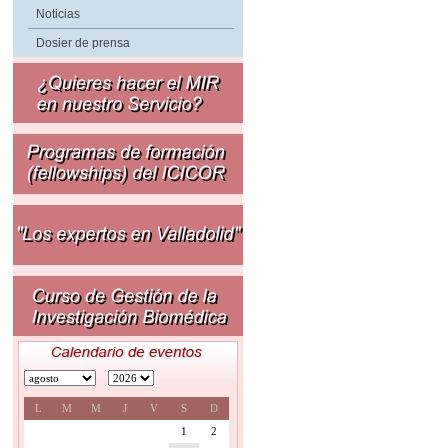
Noticias
Dosier de prensa
L
M
M
J
V
S
D
1
2